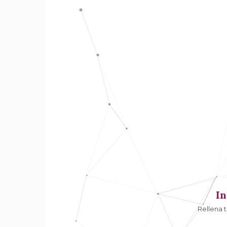
In
Rellena 